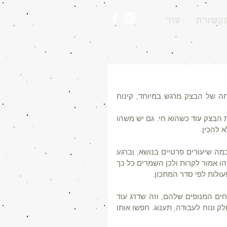
קשורת
עוד
עוגות שמרים הן מסוג הקינוחים האהובים עלי להכין, משהו בתפיחה של הבצק מרגש במיוחד, קינוח 
הריחות שמתפשטים בבית מגיעים עד לשכנים ועושה חשק לאכול את הבצק עוד כשהוא חי. גם יש משהו 
 להכין.
היה לי תמיד פחד לעבוד עם השמרים, אמא שלי העבירה לי כמה וכמה שיעורים פרטיים בנושא, וברגע 
שניצחתי את הפחד ראיתי שהשד לא נורא כל כך. תמיד חשבתי שמשהו אמור לקרות ולכן השמרים כל כך 
ולות לפי סדר המתכון. 
, קיבלתי אלי את הקמחים המנופים שלהם, וזה שדרג עוד 
יותר את העוגות שמרים. הקמח כל כך נקי וחלק, הבצק יוצא פשוט חלק ונוח לעבודה, תענוג. חפשו אותו 