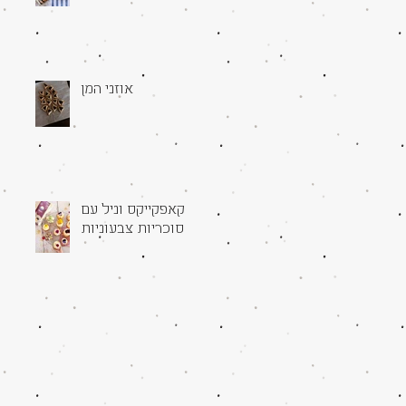
אוזני המן
קאפקייקס וניל עם
סוכריות צבעוניות