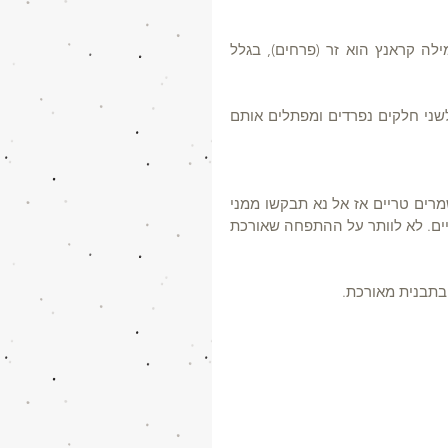
קראנץ - עוגות השמרים בצורות בורג הגיעו מגרמניה. משמעות המילה קראנץ הוא זר (פרחים), בגלל 
לאחר גלגול הבצק המרוח במלית לרולדה חותכים אותה באמצעה לשני חלקים נפרדים ומפתלים אותם 
מתכון של עוגות שמרים עם בצק רך ומלטף, יש יתרון ענק בעיניי לשמרים טריים אז אל נא תבקשו ממני 
להחליף לשמרים יבשים, בעיניי הבצק לא טרי כמו עם השמרים הטריים. לא לוותר על ההתפחה שאורכת 
 בתבנית מאורכת. 