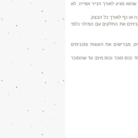
מקמחים גם את מלבן הבצק, מרדדים על נייר האפייה את הבצק עד שהוא מגיע לאורך הנייר אפייה, לא 
 או כף לאורך כל הבצק.
מגלגלים את הבצק לרולדה. חותכים באמצע לשני חלקים ארוכים, מניחים את החלקים עם המילוי כלפי 
מחממים תנור ל-180 מעלות. מערבבים בקערה ביצה עם מעט מים, מברישים את העוגות ומכניסים 
מכינים סירופ סוכר אם רוצים, מרתיחים כמות שווה של סוכר ומים יחד (כוס סוכר וכוס מים) עד שהסוכר 