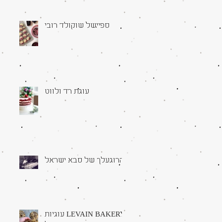
ספיישל שוקולד רובי
עוגת רד ולווט
הרוגעלך של סבא ישראל
עוגיות LEVAIN BAKERY