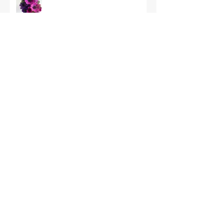
ספיישל שוקולד רובי
עוגת רד ולווט