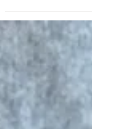
ספיישל ורוד במיוחד לפניכם! האם כבר טעמתם
את השוקולד רובי? רובי הוא סוג של שוקולד חדש,
שפותח לאחרונה והושק בשנת 2017 על ידי חברת
בארי...