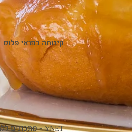
קינוחה בפנאי פלוס
מתכונים ללביבות עם גולף אנד קו - YNET