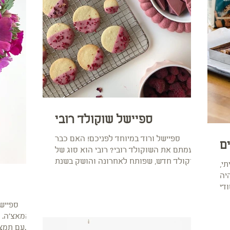
ספיישל שוקולד רובי
ספיישל ורוד במיוחד לפניכם! האם כבר
ם
טעמתם את השוקולד רובי? רובי הוא סוג של
שוקולד חדש, שפותח לאחרונה והושק בשנת
י,
2017 על ידי חברת בארי...
יה
די
ספייש
המאצ׳ה. 
עם תמצי