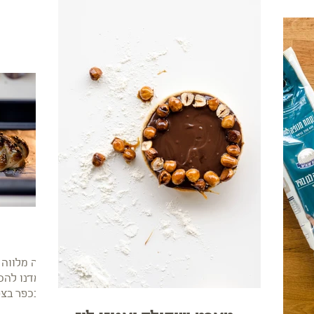
חַלָּה מלווה
למדנו להכי
בכפר בצפו