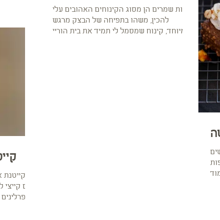
עוגות שמרים הן מסוג הקינוחים האהובים עלי
להכין, משהו בתפיחה של הבצק מרגש
במיוחד, קינוח שמסמל לי תמיד את בית הוריי
ובית סבא וסבתא. הריחות...
ה
ים
קיי
ות
וד
קייטנת 
ביום קייצי ל
ופרלינים 