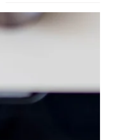
קאפקייקס וניל עם סוכריות
צבעוניות
איזו חגיגה לעיניים! קאפקייקס צבעוניים, שמחים,
רכים וטעימים עם פרחים אכילים בסימן לתחילת
האביב. במסגרת שיתוף הפעולה שלי עם חברת
טחנות...