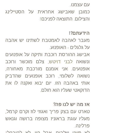
עם עצמנו.
כמובן שאבישג אחראית על הסטיילינג 
והצילום. התוצאה לפניכם!
הידעתם?!
מעבר לאהבה לאמטבח לשתינו יש אהבה 
על גלגלים - האופנוע. 
אבישג ההורסת רוכבת ותיקה על אופנועים 
ונשואה 
לבני דויטש, 
צלם מוכשר ורוכב 
אופנועים. אני אומנם מורכבת מאחורה, 
נשואה לשלומי, רוכב אופנועים שהדביק 
אותי באהבה הזו. יום יבוא ואקנה לו את 
הדוקאטי שעליו הוא חולם.
אז מה יש לנו פה?
טארט עם בצק פריך ואגוזי לוז וקרם קרמל, 
מעליו עוגת בראוניז מצופה ברושה וגנאש 
פרלינה.
לא מעט שלבים, אבל היי, לא להיבהל! 