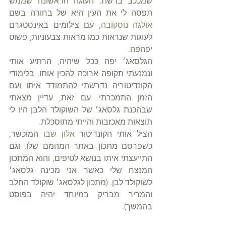
שמככב ברשת. העוגה הראשונה שממש 
תפסה לי את העין היא של בחורה בשם 
אולגה נוסקובה
, עם צילומים באינסטגרם 
לעוגות שנראות כמו מראות צבעוניות, פשוט 
יפהפה.
הגלסאג׳ יפה ככל שיהיה, הרתיע אותי 
ונמנעתי תקופה ארוכה להכין אותו. בלימודי 
הקונדיטוריה נדרשתי להתמודד איתו ועם 
הזמן התמכרתי. עם זאת, עדיין מצאתי 
שבהכנת גלסאג׳ של השוקולד הלבן היו לי 
תוצאות מאכזבות והייתי מתוסכלת.
הציל אותי הקונדיטור 
אלון שבו
 המוכשר, 
כשפרסם מתכון באתר המהמם שלו, וגם 
התייעצתי איתו בנושא לטיפים, והוא המתכון 
המנצח שלי כאשר אני מכינה גלסאג׳ 
לשוקולד לבן. (מתכון לגלסאג׳ שוקולד החלב 
והמריר מבריק במיוחד יהיה בפוסט 
בהמשך). 