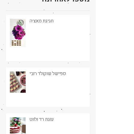
חגיגת מאצ׳ה
ספיישל שוקולד רובי
עוגת רד ולווט