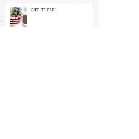
עוגת רד ולווט
הרוגעלך של סבא ישראל
עוגיות LEVAIN BAKERY סטייל